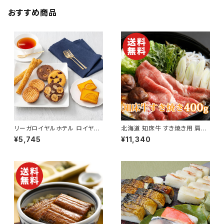
おすすめ商品
リーガロイヤルホテル ロイヤ
北海道 知床牛 すき焼き用 肩40
ル・ガトー・アンサンブル 20個
0g【黒毛和牛】【送料無料】【ギフ
¥5,745
¥11,340
【焼き菓子詰合せ】【送料無料】
ト プレゼント 贈り物 贈答品 誕
【ギフト プレゼント 贈り物 贈答
生日 お祝い 内祝い 結婚祝い
品 誕生日 お祝い 内祝い 結婚
出産祝い 快気祝い 景品】【父の
祝い 出産祝い 快気祝い 景品】
日 お中元】
【父の日 お中元】