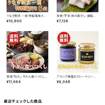
うなぎ割烹 一愼 特製蒲焼 6袋
奈良・平宗 柿の葉ずし・謹製棒
入り【鰻】【愛知】【送料無料】【ギ
ずしセット【創業160余年】【送料
¥10,800
¥7,128
フト プレゼント 贈り物 贈答品
無料】【ギフト プレゼント 贈り物
誕生日 お祝い 内祝い 結婚祝い
贈答品 誕生日 お祝い 内祝い
出産祝い 快気祝い 景品】【父の
結婚祝い 出産祝い 快気祝い 景
日 お中元】
品】【父の日 お中元】
宮城「利久」 牛たん食べつくしセ
アカシア蜂蜜&ブルーベリージャ
ット【送料無料】【ギフト プレゼン
ム 北海道産【ギフトボックス】
¥11,664
¥6,048
ト 贈り物 贈答品 誕生日 お祝い
【送料無料】【ギフト プレゼント
内祝い 結婚祝い 出産祝い 快気
贈り物 贈答品 誕生日 お祝い
祝い 景品】【父の日 お中元】
内祝い 結婚祝い 出産祝い 快気
祝い 景品】【父の日 お中元】
最近チェックした商品