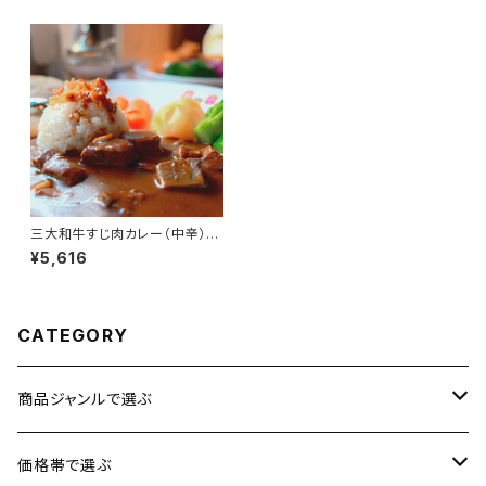
三大和牛すじ肉カレー（中辛）
詰合せ6食セット【松阪牛】【神戸
¥5,616
牛】【近江牛】【レトルトカレー】
【送料無料】【ギフト プレゼント
贈り物 贈答品 誕生日 お祝い
内祝い 結婚祝い 出産祝い 快気
祝い 景品】【父の日 お中元】
CATEGORY
商品ジャンルで選ぶ
お肉
価格帯で選ぶ