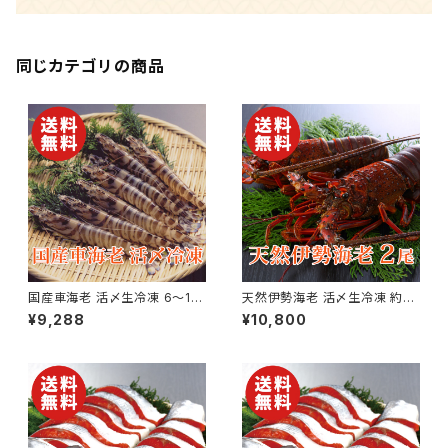
同じカテゴリの商品
国産車海老 活〆生冷凍 6〜15
天然伊勢海老 活〆生冷凍 約3
尾×2パック 合計約500g【送料
00g×2尾【国産】【送料無料】
¥9,288
¥10,800
無料】【ギフト プレゼント 贈り物
【ギフト プレゼント 贈り物 贈答
贈答品 誕生日 お祝い 内祝い
品 誕生日 お祝い 内祝い 結婚
結婚祝い 出産祝い 快気祝い 景
祝い 出産祝い 快気祝い 景品】
品】【父の日 お中元】
【父の日 お中元】