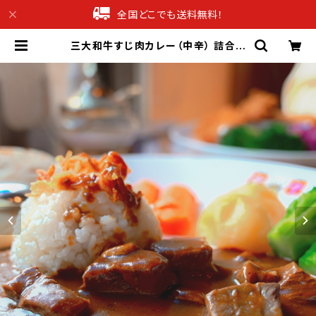
全国どこでも送料無料！
三大和牛すじ肉カレー（中辛） 詰合せ
6食セット【松阪牛】【神戸牛】【近江
牛】【レトルトカレー】【送料無料】【ギ
フト プレゼント 贈り物 贈答品 誕生日
お祝い 内祝い 結婚祝い 出産祝い 快
気祝い 景品】【父の日 お中元】 | 産直
グルメギフト専門店ギフチョク