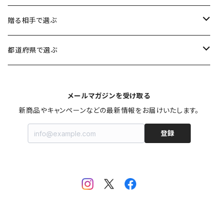
魚介類
1円〜3,500円
贈る相手で選ぶ
加工品
3,501円〜5,000円
男性に贈る
都道府県で選ぶ
スイーツ
5,001円〜8,000円
女性に贈る
北海道
メールマガジンを受け取る
お米・麺類・パン
8,001円〜10,000円
子供に贈る
秋田
新商品やキャンペーンなどの最新情報をお届けいたします。
登録
果物・野菜
10,001円〜30,000円
お年寄りに贈る
山形
お鍋
ファミリーに贈る
宮城
飲料
福島