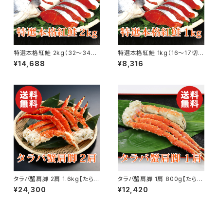
特選本格紅鮭 2kg（32〜34
特選本格紅鮭 1kg（16〜17切）
切） ロシア産 さけ サケ【送料無
ロシア産 さけ サケ【送料無料】
¥14,688
¥8,316
料】【ギフト プレゼント 贈り物 贈
【ギフト プレゼント 贈り物 贈答
答品 誕生日 お祝い 内祝い 結
品 誕生日 お祝い 内祝い 結婚
婚祝い 出産祝い 快気祝い 景
祝い 出産祝い 快気祝い 景品】
品】【父の日 お中元】
【父の日 お中元】
タラバ蟹肩脚 2肩 1.6kg【たらば
タラバ蟹肩脚 1肩 800g【たらば
蟹】【かに】【カニ】【送料無料】
蟹】【かに】【カニ】【送料無料】
¥24,300
¥12,420
【ギフト プレゼント 贈り物 贈答
【ギフト プレゼント 贈り物 贈答
品 誕生日 お祝い 内祝い 結婚
品 誕生日 お祝い 内祝い 結婚
祝い 出産祝い 快気祝い 景品】
祝い 出産祝い 快気祝い 景品】
【父の日 お中元】
【父の日 お中元】