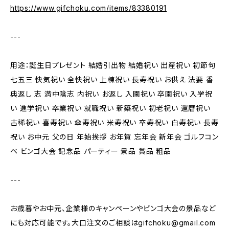
https://www.gifchoku.com/items/83380191
---
用途：誕生日プレゼント 結婚引出物 結婚祝い 出産祝い 初節句
七五三 快気祝い 全快祝い 上棟祝い 長寿祝い お供え 法要 香
典返し 志 満中陰志 内祝い お返し 入園祝い 卒園祝い 入学祝
い 進学祝い 卒業祝い 就職祝い 新築祝い 初老祝い 還暦祝い
古稀祝い 喜寿祝い 傘寿祝い 米寿祝い 卒寿祝い 白寿祝い 長寿
祝い お中元 父の日 年始挨拶 お年賀 忘年会 新年会 ゴルフコン
ペ ビンゴ大会 記念品 パーティー 景品 賞品 粗品
---
お歳暮やお中元、企業様のキャンペーンやビンゴ大会の景品など
にも対応可能です。大口注文のご相談は
gifchoku@gmail.com