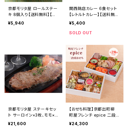
京都モリタ屋 ロールステー
関西銘店カレー 6食セット
キ 8個入り【送料無料】【ギ
【レトルトカレー】【送料無
フト プレゼント 贈り物 贈答
料】【ギフト プレゼント 贈り
¥5,940
¥5,400
品 誕生日 お祝い 内祝い
物 贈答品 誕生日 お祝い
結婚祝い 出産祝い 快気祝
内祝い 結婚祝い 出産祝い
SOLD OUT
い 景品】【父の日 お中元】
快気祝い 景品】【父の日 お
中元】
京都モリタ屋 ステーキセッ
【おせち料理】京都出町柳
ト サーロイン×3枚、モモ×4
町屋フレンチ epice 二段重
枚【黒毛和牛】【送料無料】
【3人前】【28品目】【洋食】
¥21,600
¥24,300
【ギフト プレゼント 贈り物
【送料無料】【ギフト プレゼ