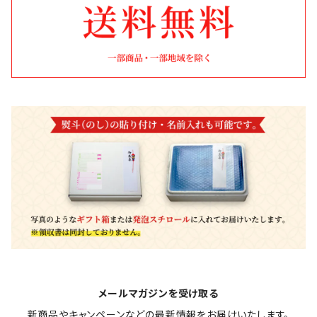
果物・野菜
10,001円〜30,000円
お年寄りに贈る
山形
お鍋
ファミリーに贈る
宮城
飲料
福島
カタログギフト
新潟
おせち料理
茨城
千葉
東京
メールマガジンを受け取る
新商品やキャンペーンなどの最新情報をお届けいたします。
神奈川