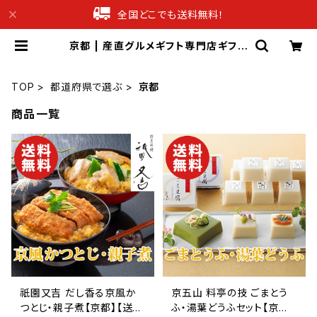
全国どこでも送料無料！
京都 | 産直グルメギフト専門店ギフチ
ョク
TOP
都道府県で選ぶ
京都
商品一覧
祇園又吉 だし香る京風か
京五山 料亭の技 ごまとう
つとじ・親子煮【京都】【送料
ふ・湯葉どうふセット【京都】