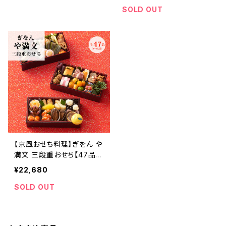
贈答品 誕生日 お祝い 内祝
ント 贈り物 贈答品 誕生日
SOLD OUT
い 結婚祝い 出産祝い 快気
お祝い 内祝い 結婚祝い 出
祝い 景品】【父の日 お中元】
産祝い 快気祝い 景品】【父
の日 お中元】
【京風おせち料理】ぎをん や
満文 三段重おせち【47品
目】【ご予約の受付は12/10
¥22,680
まで】【送料無料】【ギフト プ
レゼント 贈り物 贈答品 誕
SOLD OUT
生日 お祝い 内祝い 結婚祝
い 出産祝い 快気祝い 景
品】【父の日 お中元】