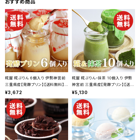
おすすめ商品
糀屋 糀ぷりん 6個入り 伊勢神宮前
糀屋 糀ぷりん・抹茶 10個入り 伊勢
三重県産【発酵プリン】【送料無料】
神宮前 三重県産【発酵プリン】【送料
【ギフト プレゼント 贈り物 贈答品 誕
無料】【ギフト プレゼント 贈り物 贈
¥3,672
¥5,130
生日 お祝い 内祝い 結婚祝い 出産
答品 誕生日 お祝い 内祝い 結婚祝
祝い 快気祝い 景品】【父の日 お中
い 出産祝い 快気祝い 景品】【父の日
元】
お中元】