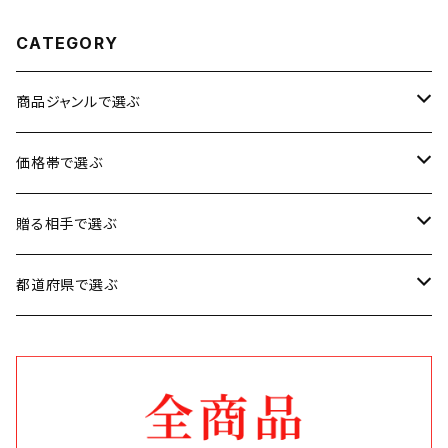
祝い 快気祝い 景品】【父の日 お中
祝い 内祝い 結婚祝い 出産祝い 快
元】
気祝い 景品】【父の日 お中元】
CATEGORY
商品ジャンルで選ぶ
お肉
価格帯で選ぶ
魚介類
1円〜3,500円
贈る相手で選ぶ
加工品
3,501円〜5,000円
男性に贈る
都道府県で選ぶ
スイーツ
5,001円〜8,000円
女性に贈る
北海道
お米・麺類・パン
8,001円〜10,000円
子供に贈る
秋田