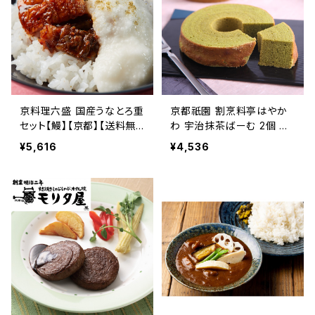
京料理六盛 国産うなとろ重
京都祇園 割烹料亭はやか
セット【鰻】【京都】【送料無
わ 宇治抹茶ばーむ 2個 木
料】【ギフト プレゼント 贈り
箱入り【バームクーヘン】
¥5,616
¥4,536
物 贈答品 誕生日 お祝い
【送料無料】【ギフト プレゼ
内祝い 結婚祝い 出産祝い
ント 贈り物 贈答品 誕生日
快気祝い 景品】【父の日 お
お祝い 内祝い 結婚祝い 出
中元】
産祝い 快気祝い 景品】【父
の日 お中元】