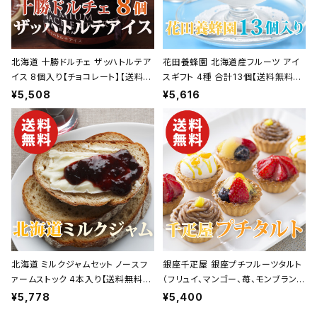
北海道 十勝ドルチェ ザッハトルテア
花田養蜂園 北海道産フルーツ アイ
イス 8個入り【チョコレート】【送料無
スギフト 4種 合計13個【送料無料】
料】【ギフト プレゼント 贈り物 贈答
【ギフト プレゼント 贈り物 贈答品 誕
¥5,508
¥5,616
品 誕生日 お祝い 内祝い 結婚祝い
生日 お祝い 内祝い 結婚祝い 出産
出産祝い 快気祝い 景品】【父の日
祝い 快気祝い 景品】【父の日 お中
お中元】
元】
北海道 ミルクジャムセット ノースフ
銀座千疋屋 銀座プチフルーツタルト
ァームストック 4本入り【送料無料】
（フリュイ、マンゴー、苺、モンブラン
【ギフト プレゼント 贈り物 贈答品 誕
各2個 合計8個）【送料無料】【ギフト
¥5,778
¥5,400
生日 お祝い 内祝い 結婚祝い 出産
プレゼント 贈り物 贈答品 誕生日 お