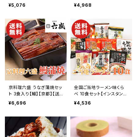
無料】【ギフト プレゼント 贈
【送料無料】【ギフト プレゼ
¥5,076
¥4,968
り物 贈答品 誕生日 お祝い
ント 贈り物 贈答品 誕生日
内祝い 結婚祝い 出産祝い
お祝い 内祝い 結婚祝い 出
快気祝い 景品】【父の日 お
産祝い 快気祝い 景品】【父
中元】
の日 お中元】
京料理六盛 うなぎ蒲焼セッ
全国ご当地ラーメン味くら
ト 3食入り【鰻】【京都】【送
べ 10食セット【インスタント
料無料】【ギフト プレゼント
ラーメン】【送料無料】【ギフ
¥6,696
¥4,536
贈り物 贈答品 誕生日 お祝
ト プレゼント 贈り物 贈答
い 内祝い 結婚祝い 出産祝
品 誕生日 お祝い 内祝い
い 快気祝い 景品】【父の日
結婚祝い 出産祝い 快気祝
お中元】
い 景品】【父の日 お中元】