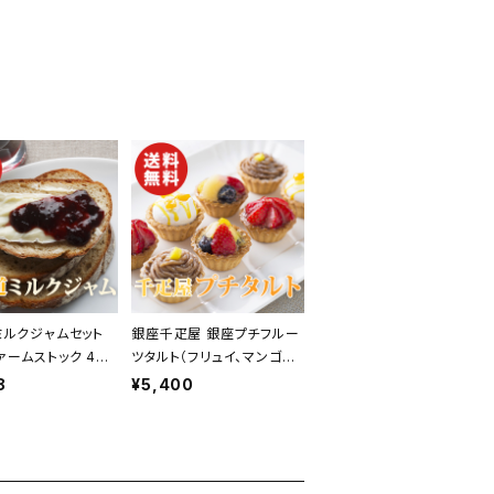
ミルクジャムセット
銀座千疋屋 銀座プチフルー
ァームストック 4本
ツタルト（フリュイ、マンゴー、
料無料】【ギフト プレ
苺、モンブラン 各2個 合計8
8
¥5,400
贈り物 贈答品 誕生
個）【送料無料】【ギフト プレ
い 内祝い 結婚祝い
ゼント 贈り物 贈答品 誕生
 快気祝い 景品】
日 お祝い 内祝い 結婚祝い
 お中元】
出産祝い 快気祝い 景品】