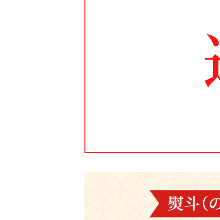
飲料
福島
カタログギフト
新潟
おせち料理
茨城
千葉
東京
神奈川
山梨