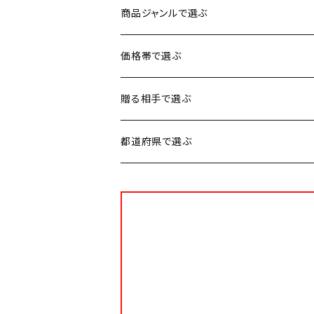
商品ジャンルで選ぶ
お肉
価格帯で選ぶ
魚介類
1円〜3,500円
贈る相手で選ぶ
加工品
3,501円〜5,000円
男性に贈る
都道府県で選ぶ
スイーツ
5,001円〜8,000円
女性に贈る
北海道
お米・麺類・パン
8,001円〜10,000円
子供に贈る
秋田
果物・野菜
10,001円〜30,000円
お年寄りに贈る
山形
お鍋
ファミリーに贈る
宮城