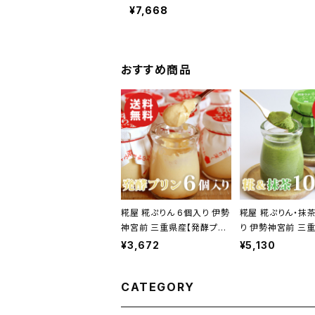
ン【送料無料】【ギフト プレゼント 贈り物
¥7,668
誕生日 お祝い 内祝い 結婚祝い 出産祝い
祝い 景品】【父の日 お中元】
おすすめ商品
糀屋 糀ぷりん 6個入り 伊勢
糀屋 糀ぷりん・抹茶
神宮前 三重県産【発酵プリ
り 伊勢神宮前 三
ン】【送料無料】【ギフト プレ
酵プリン】【送料無料
¥3,672
¥5,130
ゼント 贈り物 贈答品 誕生
ト プレゼント 贈り
日 お祝い 内祝い 結婚祝い
誕生日 お祝い 内祝
CATEGORY
出産祝い 快気祝い 景品】
祝い 出産祝い 快気
【父の日 お中元】
品】【父の日 お中元