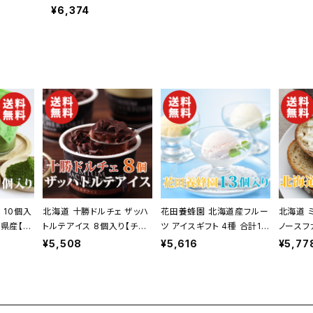
 贈答品
ン【送料無料】【ギフト プレゼント 贈り物 贈答品
¥6,374
 快気
誕生日 お祝い 内祝い 結婚祝い 出産祝い 快気
祝い 景品】【父の日 お中元】
 10個入
北海道 十勝ドルチェ ザッハ
花田養蜂園 北海道産フルー
北海道 
重県産【発
トルテアイス 8個入り【チョ
ツ アイスギフト 4種 合計13
ノースフ
】【ギフ
コレート】【送料無料】【ギフ
個【送料無料】【ギフト プレ
入り【送
¥5,508
¥5,616
¥5,77
物 贈答品
ト プレゼント 贈り物 贈答品
ゼント 贈り物 贈答品 誕生
ゼント 
い 結婚
誕生日 お祝い 内祝い 結婚
日 お祝い 内祝い 結婚祝い
日 お祝
祝い 景
祝い 出産祝い 快気祝い 景
出産祝い 快気祝い 景品】
出産祝い
】
品】【父の日 お中元】
【父の日 お中元】
【父の日