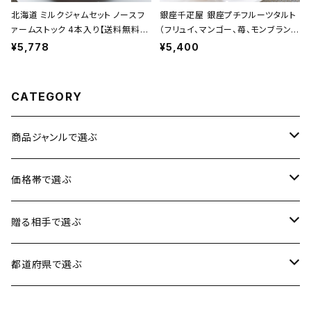
北海道 ミルクジャムセット ノースフ
銀座千疋屋 銀座プチフルーツタルト
ァームストック 4本入り【送料無料】
（フリュイ、マンゴー、苺、モンブラン
【ギフト プレゼント 贈り物 贈答品 誕
各2個 合計8個）【送料無料】【ギフト
¥5,778
¥5,400
生日 お祝い 内祝い 結婚祝い 出産
プレゼント 贈り物 贈答品 誕生日 お
祝い 快気祝い 景品】【父の日 お中
祝い 内祝い 結婚祝い 出産祝い 快
元】
気祝い 景品】【父の日 お中元】
CATEGORY
商品ジャンルで選ぶ
お肉
価格帯で選ぶ
魚介類
1円〜3,500円
贈る相手で選ぶ
加工品
3,501円〜5,000円
男性に贈る
都道府県で選ぶ
スイーツ
5,001円〜8,000円
女性に贈る
北海道