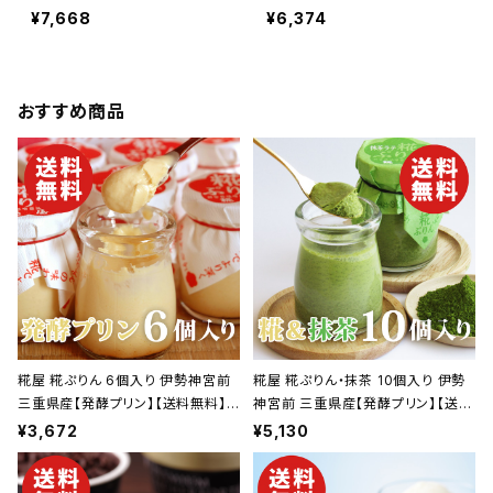
喜多方 広島 博多 インスタ
喜多方 広島 博多 インスタ
¥7,668
¥6,374
ントラーメン【送料無料】【ギ
ントラーメン【送料無料】【ギ
フト プレゼント 贈り物 贈答
フト プレゼント 贈り物 贈答
品 誕生日 お祝い 内祝い
品 誕生日 お祝い 内祝い
結婚祝い 出産祝い 快気祝
結婚祝い 出産祝い 快気祝
おすすめ商品
い 景品】【父の日 お中元】
い 景品】【父の日 お中元】
糀屋 糀ぷりん 6個入り 伊勢神宮前
糀屋 糀ぷりん・抹茶 10個入り 伊勢
三重県産【発酵プリン】【送料無料】
神宮前 三重県産【発酵プリン】【送料
【ギフト プレゼント 贈り物 贈答品 誕
無料】【ギフト プレゼント 贈り物 贈
¥3,672
¥5,130
生日 お祝い 内祝い 結婚祝い 出産
答品 誕生日 お祝い 内祝い 結婚祝
祝い 快気祝い 景品】【父の日 お中
い 出産祝い 快気祝い 景品】【父の日