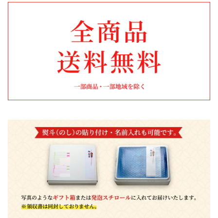
お米・麺類・パン
8,001円〜10,000円
子供に贈る
秋田
果物・野菜
10,001円〜30,000円
お年寄りに贈る
山形
お鍋
ファミリーに贈る
宮城
飲料
福島
カタログギフト
新潟
おせち料理
茨城
千葉