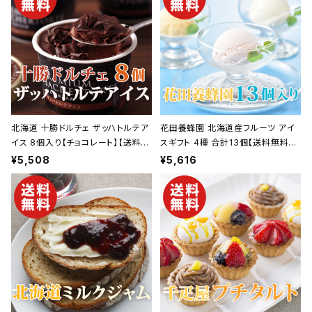
元】
お中元】
北海道 十勝ドルチェ ザッハトルテア
花田養蜂園 北海道産フルーツ アイ
イス 8個入り【チョコレート】【送料無
スギフト 4種 合計13個【送料無料】
料】【ギフト プレゼント 贈り物 贈答
【ギフト プレゼント 贈り物 贈答品 誕
¥5,508
¥5,616
品 誕生日 お祝い 内祝い 結婚祝い
生日 お祝い 内祝い 結婚祝い 出産
出産祝い 快気祝い 景品】【父の日
祝い 快気祝い 景品】【父の日 お中
お中元】
元】