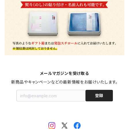
カタログギフト
新潟
おせち料理
茨城
千葉
東京
メールマガジンを受け取る
新商品やキャンペーンなどの最新情報をお届けいたします。
神奈川
登録
山梨
静岡