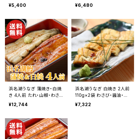
【送料無料】【ギフト プレゼ
料無料】【ギフト プレゼント
¥5,400
¥6,480
ント 贈り物 贈答品 誕生日
贈り物 贈答品 誕生日 お祝
お祝い 内祝い 結婚祝い 出
い 内祝い 結婚祝い 出産祝
産祝い 快気祝い 景品】【父
い 快気祝い 景品】【父の日
の日 お中元】
お中元】
浜名湖うなぎ 蒲焼き・白焼
浜名湖うなぎ 白焼き 2人前
き 4人前 たれ・山椒・わさ
110g×2袋 わさび・醤油・吸
び・醤油・吸い物付き【国産
い物付き【国産鰻】【静岡県
¥12,744
¥7,322
鰻】【静岡県浜松産】【送料
浜松産】【送料無料】【ギフト
無料】【ギフト プレゼント 贈
プレゼント 贈り物 贈答品
り物 贈答品 誕生日 お祝い
誕生日 お祝い 内祝い 結婚
内祝い 結婚祝い 出産祝い
祝い 出産祝い 快気祝い 景
快気祝い 景品】【父の日 お
品】【父の日 お中元】