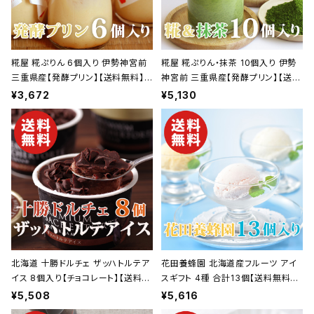
糀屋 糀ぷりん 6個入り 伊勢神宮前
糀屋 糀ぷりん・抹茶 10個入り 伊勢
三重県産【発酵プリン】【送料無料】
神宮前 三重県産【発酵プリン】【送料
【ギフト プレゼント 贈り物 贈答品 誕
無料】【ギフト プレゼント 贈り物 贈
¥3,672
¥5,130
生日 お祝い 内祝い 結婚祝い 出産
答品 誕生日 お祝い 内祝い 結婚祝
祝い 快気祝い 景品】【父の日 お中
い 出産祝い 快気祝い 景品】【父の日
元】
お中元】
北海道 十勝ドルチェ ザッハトルテア
花田養蜂園 北海道産フルーツ アイ
イス 8個入り【チョコレート】【送料無
スギフト 4種 合計13個【送料無料】
料】【ギフト プレゼント 贈り物 贈答
【ギフト プレゼント 贈り物 贈答品 誕
¥5,508
¥5,616
品 誕生日 お祝い 内祝い 結婚祝い
生日 お祝い 内祝い 結婚祝い 出産