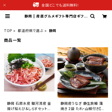
全国どこでも送料無料！
静岡 | 産直グルメギフト専門店ギフチ
ョク
TOP
都道府県で選ぶ
静岡
商品一覧
静岡 石原水産 駿河湾産 釜
静岡産うなぎ 静生旅鰻 蒲
揚げ桜えび＆しらすセット
焼き 2袋 たれ・山椒付き【送