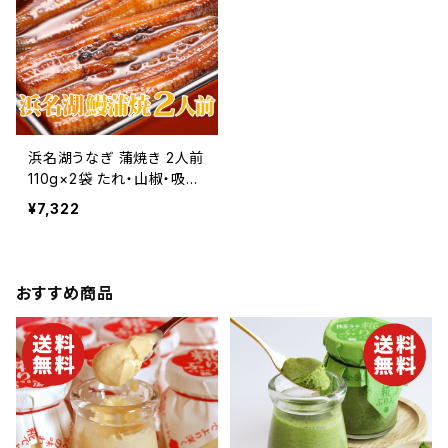
中元】
浜名湖うなぎ 蒲焼き 2人前
110g×2袋 たれ・山椒・吸い
物付き【国産鰻】【静岡県浜
¥7,322
松産】【送料無料】【ギフト プ
レゼント 贈り物 贈答品 誕
生日 お祝い 内祝い 結婚祝
い 出産祝い 快気祝い 景
おすすめ商品
品】【父の日 お中元】