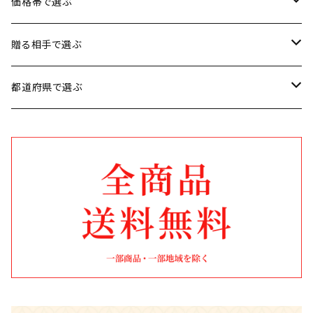
お肉
価格帯で選ぶ
魚介類
1円〜3,500円
贈る相手で選ぶ
加工品
3,501円〜5,000円
男性に贈る
都道府県で選ぶ
スイーツ
5,001円〜8,000円
女性に贈る
北海道
お米・麺類・パン
8,001円〜10,000円
子供に贈る
秋田
果物・野菜
10,001円〜30,000円
お年寄りに贈る
山形
お鍋
ファミリーに贈る
宮城
飲料
福島