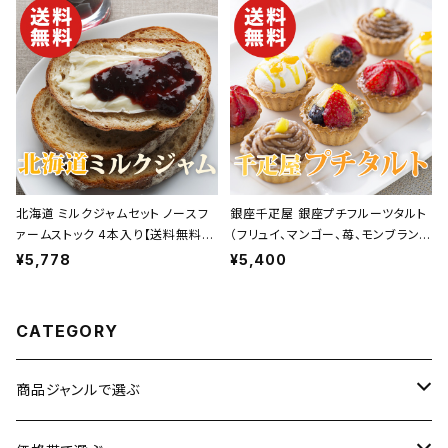
出産祝い 快気祝い 景品】【父の日
祝い 快気祝い 景品】【父の日 お中
お中元】
元】
北海道 ミルクジャムセット ノースフ
銀座千疋屋 銀座プチフルーツタルト
ァームストック 4本入り【送料無料】
（フリュイ、マンゴー、苺、モンブラン
【ギフト プレゼント 贈り物 贈答品 誕
各2個 合計8個）【送料無料】【ギフト
¥5,778
¥5,400
生日 お祝い 内祝い 結婚祝い 出産
プレゼント 贈り物 贈答品 誕生日 お
祝い 快気祝い 景品】【父の日 お中
祝い 内祝い 結婚祝い 出産祝い 快
元】
気祝い 景品】【父の日 お中元】
CATEGORY
商品ジャンルで選ぶ