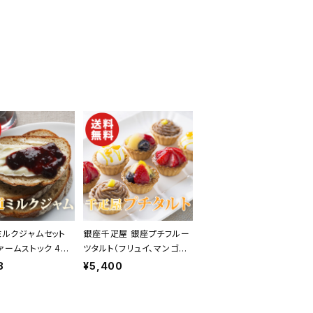
ミルクジャムセット
銀座千疋屋 銀座プチフルー
ァームストック 4本
ツタルト（フリュイ、マンゴー、
料無料】【ギフト プレ
苺、モンブラン 各2個 合計8
8
¥5,400
贈り物 贈答品 誕生
個）【送料無料】【ギフト プレ
い 内祝い 結婚祝い
ゼント 贈り物 贈答品 誕生
 快気祝い 景品】
日 お祝い 内祝い 結婚祝い