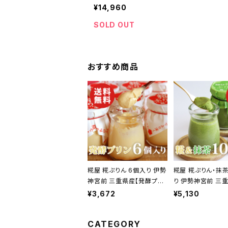
ト プレゼント 贈り物 贈答品 誕生日 お祝
¥14,960
祝い 結婚祝い 出産祝い 快気祝い 景品】
日 お中元】
SOLD OUT
おすすめ商品
糀屋 糀ぷりん 6個入り 伊勢
糀屋 糀ぷりん・抹茶
神宮前 三重県産【発酵プリ
り 伊勢神宮前 三
ン】【送料無料】【ギフト プレ
酵プリン】【送料無料
¥3,672
¥5,130
ゼント 贈り物 贈答品 誕生
ト プレゼント 贈り
日 お祝い 内祝い 結婚祝い
誕生日 お祝い 内祝
CATEGORY
出産祝い 快気祝い 景品】
祝い 出産祝い 快気