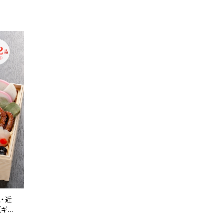
・近
【ギフ