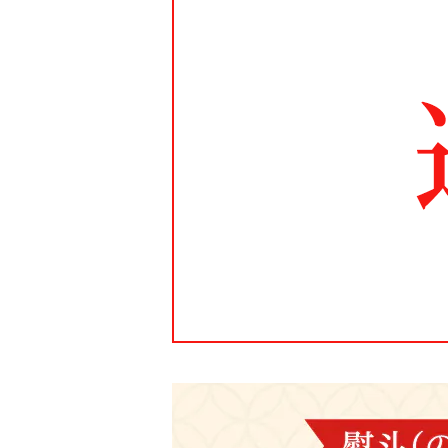
お鍋
ファミリーに贈る
宮城
飲料
福島
カタログギフト
新潟
おせち料理
茨城
千葉
東京
神奈川