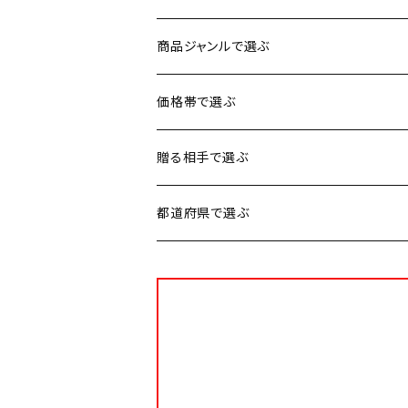
【父の日 お中元】
品】【父の日 お中元
商品ジャンルで選ぶ
お肉
価格帯で選ぶ
魚介類
1円〜3,500円
贈る相手で選ぶ
加工品
3,501円〜5,000円
男性に贈る
都道府県で選ぶ
スイーツ
5,001円〜8,000円
女性に贈る
北海道
お米・麺類・パン
8,001円〜10,000円
子供に贈る
秋田
果物・野菜
10,001円〜30,000円
お年寄りに贈る
山形