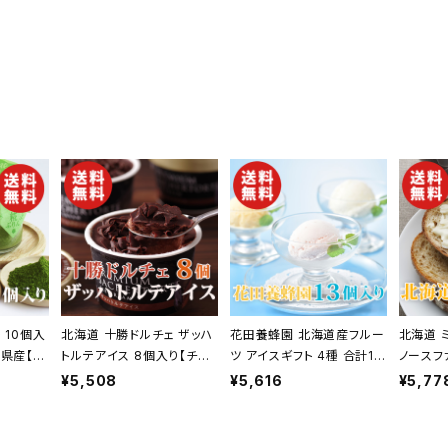
い 内
【父の
 10個入
北海道 十勝ドルチェ ザッハ
花田養蜂園 北海道産フルー
北海道 
重県産【発
トルテアイス 8個入り【チョ
ツ アイスギフト 4種 合計13
ノースフ
】【ギフ
コレート】【送料無料】【ギフ
個【送料無料】【ギフト プレ
入り【送
¥5,508
¥5,616
¥5,77
物 贈答品
ト プレゼント 贈り物 贈答品
ゼント 贈り物 贈答品 誕生
ゼント 
い 結婚
誕生日 お祝い 内祝い 結婚
日 お祝い 内祝い 結婚祝い
日 お祝
祝い 景
祝い 出産祝い 快気祝い 景
出産祝い 快気祝い 景品】
出産祝い