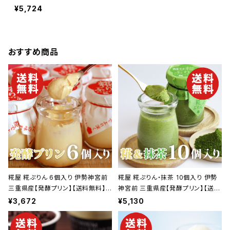
じ 合計6袋【送料無料】【ギ
¥5,724
フト プレゼント 贈り物 贈答
品 誕生日 お祝い 内祝い
結婚祝い 出産祝い 快気祝
い 景品】【父の日 お中元】
おすすめ商品
糀屋 糀ぷりん 6個入り 伊勢神宮前
糀屋 糀ぷりん・抹茶 10個入り 伊勢
三重県産【発酵プリン】【送料無料】
神宮前 三重県産【発酵プリン】【送料
【ギフト プレゼント 贈り物 贈答品 誕
無料】【ギフト プレゼント 贈り物 贈
¥3,672
¥5,130
生日 お祝い 内祝い 結婚祝い 出産
答品 誕生日 お祝い 内祝い 結婚祝
祝い 快気祝い 景品】【父の日 お中
い 出産祝い 快気祝い 景品】【父の日