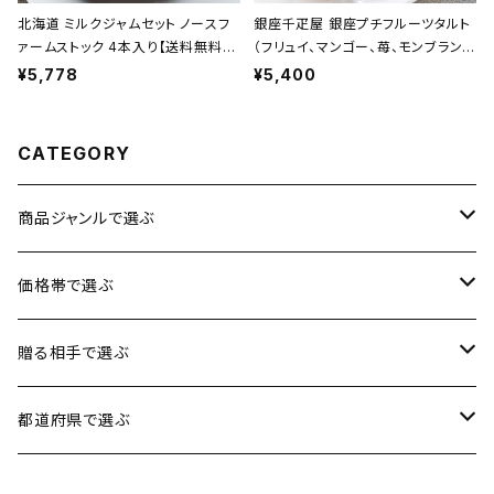
北海道 ミルクジャムセット ノースフ
銀座千疋屋 銀座プチフルーツタルト
ァームストック 4本入り【送料無料】
（フリュイ、マンゴー、苺、モンブラン
【ギフト プレゼント 贈り物 贈答品 誕
各2個 合計8個）【送料無料】【ギフト
¥5,778
¥5,400
生日 お祝い 内祝い 結婚祝い 出産
プレゼント 贈り物 贈答品 誕生日 お
祝い 快気祝い 景品】【父の日 お中
祝い 内祝い 結婚祝い 出産祝い 快
元】
気祝い 景品】【父の日 お中元】
CATEGORY
商品ジャンルで選ぶ
お肉
価格帯で選ぶ
魚介類
1円〜3,500円
贈る相手で選ぶ
加工品
3,501円〜5,000円
男性に贈る
都道府県で選ぶ
スイーツ
5,001円〜8,000円
女性に贈る
北海道