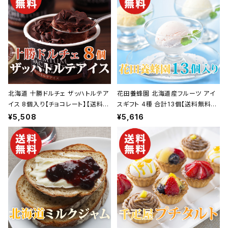
元】
お中元】
北海道 十勝ドルチェ ザッハトルテア
花田養蜂園 北海道産フルーツ アイ
イス 8個入り【チョコレート】【送料無
スギフト 4種 合計13個【送料無料】
料】【ギフト プレゼント 贈り物 贈答
【ギフト プレゼント 贈り物 贈答品 誕
¥5,508
¥5,616
品 誕生日 お祝い 内祝い 結婚祝い
生日 お祝い 内祝い 結婚祝い 出産
出産祝い 快気祝い 景品】【父の日
祝い 快気祝い 景品】【父の日 お中
お中元】
元】