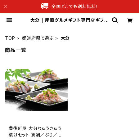
全国どこでも送料無料！
大分 | 産直グルメギフト専門店ギフチ
ョク
TOP
都道府県で選ぶ
大分
商品一覧
豊後絆屋 大分りゅうきゅう
漬けセット 真鯛／ぶり／あ