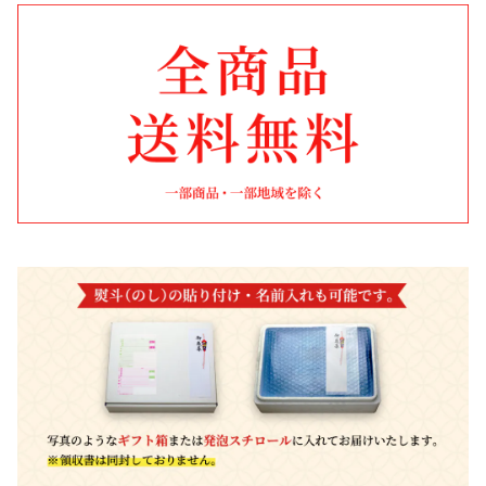
お米・麺類・パン
8,001円〜10,000円
子供に贈る
秋田
果物・野菜
10,001円〜30,000円
お年寄りに贈る
山形
お鍋
ファミリーに贈る
宮城
飲料
福島
カタログギフト
新潟
おせち料理
茨城
千葉