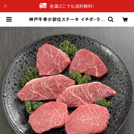
全国どこでも送料無料！
神戸牛希少部位ステーキ イチボ・ラン
プ・マルシン 各60g 合計360g【化粧
箱】【送料無料】【ギフト プレゼント 贈
り物 贈答品 誕生日 お祝い 内祝い 結
婚祝い 出産祝い 快気祝い 景品】【父
の日 お中元】 | 産直グルメギフト専門
店ギフチョク