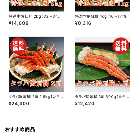
特選本格紅鮭 2kg（32〜34
特選本格紅鮭 1kg（16〜17切）
切） ロシア産 さけ サケ【送料無
ロシア産 さけ サケ【送料無料】
¥14,688
¥8,316
料】【ギフト プレゼント 贈り物 贈
【ギフト プレゼント 贈り物 贈答
答品 誕生日 お祝い 内祝い 結
品 誕生日 お祝い 内祝い 結婚
婚祝い 出産祝い 快気祝い 景
祝い 出産祝い 快気祝い 景品】
品】【父の日 お中元】
【父の日 お中元】
タラバ蟹肩脚 2肩 1.6kg【たらば
タラバ蟹肩脚 1肩 800g【たらば
蟹】【かに】【カニ】【送料無料】
蟹】【かに】【カニ】【送料無料】
¥24,300
¥12,420
【ギフト プレゼント 贈り物 贈答
【ギフト プレゼント 贈り物 贈答
品 誕生日 お祝い 内祝い 結婚
品 誕生日 お祝い 内祝い 結婚
祝い 出産祝い 快気祝い 景品】
祝い 出産祝い 快気祝い 景品】
【父の日 お中元】
【父の日 お中元】
おすすめ商品