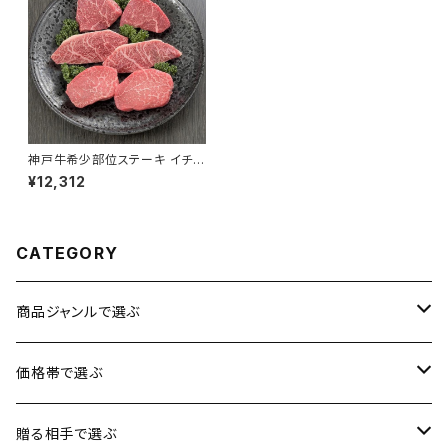
神戸牛希少部位ステーキ イチ
ボ・ランプ・マルシン 各60g 合
¥12,312
計360g【化粧箱】【送料無料】
【ギフト プレゼント 贈り物 贈答
品 誕生日 お祝い 内祝い 結婚
祝い 出産祝い 快気祝い 景品】
【父の日 お中元】
CATEGORY
商品ジャンルで選ぶ
お肉
価格帯で選ぶ
魚介類
1円〜3,500円
贈る相手で選ぶ