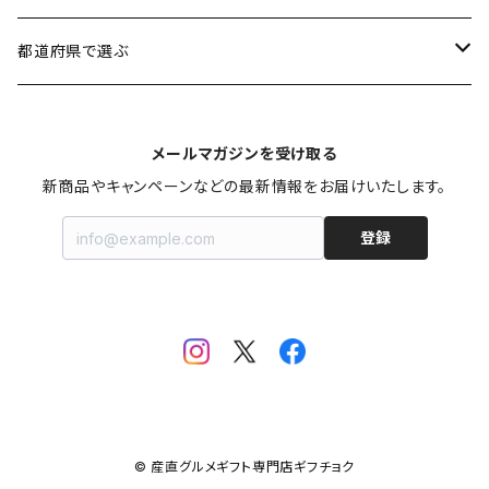
加工品
3,501円〜5,000円
男性に贈る
都道府県で選ぶ
スイーツ
5,001円〜8,000円
女性に贈る
北海道
メールマガジンを受け取る
お米・麺類・パン
8,001円〜10,000円
子供に贈る
秋田
新商品やキャンペーンなどの最新情報をお届けいたします。
登録
果物・野菜
10,001円〜30,000円
お年寄りに贈る
山形
お鍋
ファミリーに贈る
宮城
飲料
福島
カタログギフト
新潟
© 産直グルメギフト専門店ギフチョク