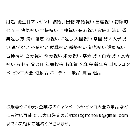
---
用途：誕生日プレゼント 結婚引出物 結婚祝い 出産祝い 初節句
七五三 快気祝い 全快祝い 上棟祝い 長寿祝い お供え 法要 香
典返し 志 満中陰志 内祝い お返し 入園祝い 卒園祝い 入学祝
い 進学祝い 卒業祝い 就職祝い 新築祝い 初老祝い 還暦祝い
古稀祝い 喜寿祝い 傘寿祝い 米寿祝い 卒寿祝い 白寿祝い 長寿
祝い お中元 父の日 年始挨拶 お年賀 忘年会 新年会 ゴルフコン
ペ ビンゴ大会 記念品 パーティー 景品 賞品 粗品
---
お歳暮やお中元、企業様のキャンペーンやビンゴ大会の景品など
にも対応可能です。大口注文のご相談は
gifchoku@gmail.com
までお気軽にご連絡くださいませ。