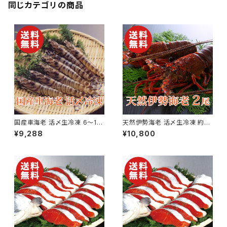
同じカテゴリの商品
国産車海老 活〆生冷凍 6〜15
天然伊勢海老 活〆生冷凍 約3
尾×2パック 合計約500g【送料
00g×2尾【国産】【送料無料】
¥9,288
¥10,800
無料】【ギフト プレゼント 贈り物
【ギフト プレゼント 贈り物 贈答
贈答品 誕生日 お祝い 内祝い
品 誕生日 お祝い 内祝い 結婚
結婚祝い 出産祝い 快気祝い 景
祝い 出産祝い 快気祝い 景品】
品】【父の日 お中元】
【父の日 お中元】