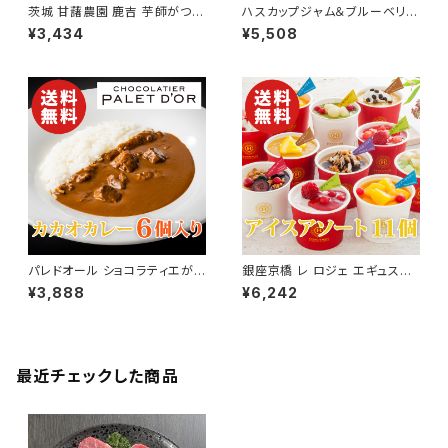
茨城 甘藷農園 鹿吉 芋師がつく
ハスカップジャム＆ブルーベリー
る焼き芋 芋菱【和菓子】【送料無
ジャムセット 北海道産【ギフトボ
¥3,434
¥5,508
料】【ギフト プレゼント 贈り物 贈
ックス】【送料無料】【ギフト プレ
答品 誕生日 お祝い 内祝い 結
ゼント 贈り物 贈答品 誕生日 お
婚祝い 出産祝い 快気祝い 景
祝い 内祝い 結婚祝い 出産祝い
品】【父の日 お中元】
快気祝い 景品】【父の日 お中
元】
パレドオール ショコラティエが
銀座京橋 レ ロジェ エギュスキ
作ったカカオカレー 180g×6個
ロール アイス 11個セット【送料
¥3,888
¥6,242
【送料無料】【ギフト プレゼント
無料】【ギフト プレゼント 贈り物
贈り物 贈答品 誕生日 お祝い
贈答品 誕生日 お祝い 内祝い
内祝い 結婚祝い 出産祝い 快気
結婚祝い 出産祝い 快気祝い 景
祝い 景品】【父の日 お中元】
品】【父の日 お中元】
最近チェックした商品