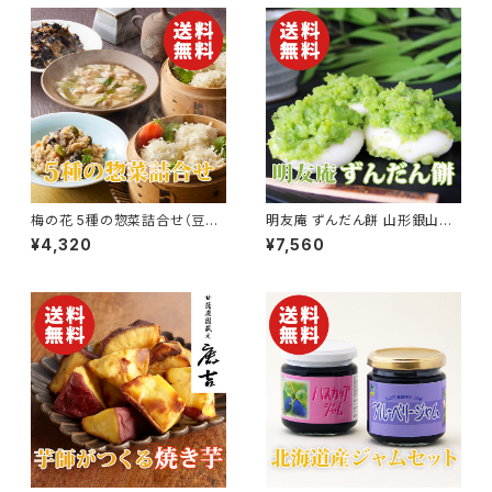
梅の花 5種の惣菜詰合せ（豆腐
明友庵 ずんだん餅 山形銀山温
しゅうまい他）【送料無料】【ギフ
泉 20個入り【和菓子】【送料無
¥4,320
¥7,560
ト プレゼント 贈り物 贈答品 誕
料】【ギフト プレゼント 贈り物 贈
生日 お祝い 内祝い 結婚祝い
答品 誕生日 お祝い 内祝い 結
出産祝い 快気祝い 景品】【父の
婚祝い 出産祝い 快気祝い 景
日 お中元】
品】【父の日 お中元】