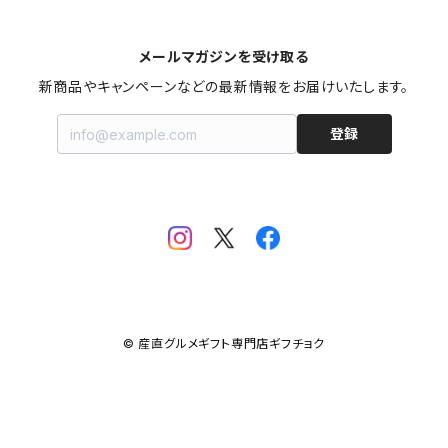
スイーツ
5,001円〜8,000円
女性に贈る
北海道
メールマガジンを受け取る
お米・麺類・パン
8,001円〜10,000円
子供に贈る
秋田
新商品やキャンペーンなどの最新情報をお届けいたします。
登録
果物・野菜
10,001円〜30,000円
お年寄りに贈る
山形
お鍋
ファミリーに贈る
宮城
飲料
福島
カタログギフト
新潟
© 産直グルメギフト専門店ギフチョク
おせち料理
茨城