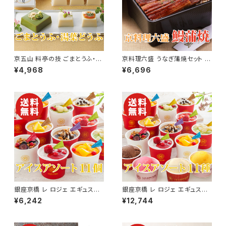
京五山 料亭の技 ごまとうふ・湯
京料理六盛 うなぎ蒲焼セット 3
葉どうふセット【京都】【送料無
食入り【鰻】【京都】【送料無料】
¥4,968
¥6,696
料】【ギフト プレゼント 贈り物 贈
【ギフト プレゼント 贈り物 贈答
答品 誕生日 お祝い 内祝い 結
品 誕生日 お祝い 内祝い 結婚
婚祝い 出産祝い 快気祝い 景
祝い 出産祝い 快気祝い 景品】
品】【父の日 お中元】
【父の日 お中元】
銀座京橋 レ ロジェ エギュスキ
銀座京橋 レ ロジェ エギュスキ
ロール アイス 11個セット【送料
ロール アイスアソート 合計29
¥6,242
¥12,744
無料】【ギフト プレゼント 贈り物
個入り【送料無料】【ギフト プレ
贈答品 誕生日 お祝い 内祝い
ゼント 贈り物 贈答品 誕生日 お
結婚祝い 出産祝い 快気祝い 景
祝い 内祝い 結婚祝い 出産祝い