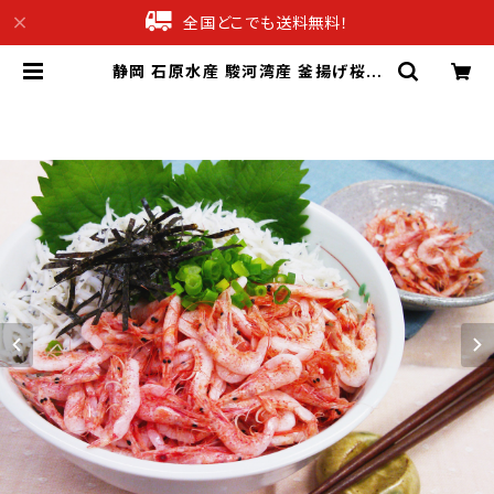
全国どこでも送料無料！
静岡 石原水産 駿河湾産 釜揚げ桜え
び＆しらすセット【送料無料】【ギフト
プレゼント 贈り物 贈答品 誕生日 お
祝い 内祝い 結婚祝い 出産祝い 快気
祝い 景品】【父の日 お中元】 | 産直グ
ルメギフト専門店ギフチョク