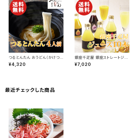
品】【父の日 お中元】
快気祝い 景品】【父の日 お中
元】
つるとんたん おうどん（かけつ
銀座千疋屋 銀座ストレートジュ
ゆ） 4人前【送料無料】【ギフト プ
ース 10本入り【みかん・ぶどう・
¥4,320
¥7,020
レゼント 贈り物 贈答品 誕生日
りんご】【送料無料】【ギフト プレ
お祝い 内祝い 結婚祝い 出産祝
ゼント 贈り物 贈答品 誕生日 お
い 快気祝い 景品】【父の日 お中
祝い 内祝い 結婚祝い 出産祝い
元】
快気祝い 景品】【父の日 お中
元】
最近チェックした商品