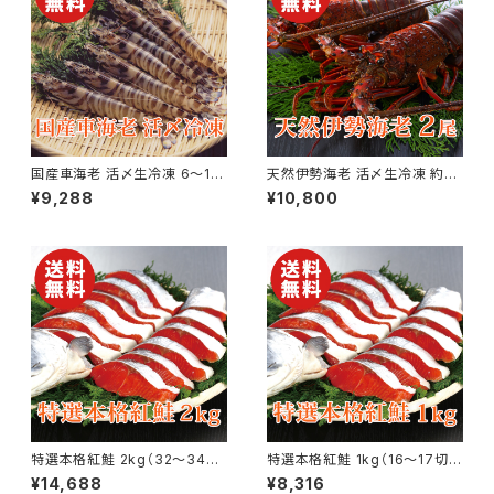
国産車海老 活〆生冷凍 6〜15
天然伊勢海老 活〆生冷凍 約3
尾×2パック 合計約500g【送料
00g×2尾【国産】【送料無料】
¥9,288
¥10,800
無料】【ギフト プレゼント 贈り物
【ギフト プレゼント 贈り物 贈答
贈答品 誕生日 お祝い 内祝い
品 誕生日 お祝い 内祝い 結婚
結婚祝い 出産祝い 快気祝い 景
祝い 出産祝い 快気祝い 景品】
品】【父の日 お中元】
【父の日 お中元】
特選本格紅鮭 2kg（32〜34
特選本格紅鮭 1kg（16〜17切）
切） ロシア産 さけ サケ【送料無
ロシア産 さけ サケ【送料無料】
¥14,688
¥8,316
料】【ギフト プレゼント 贈り物 贈
【ギフト プレゼント 贈り物 贈答