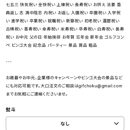
七五三 快気祝い 全快祝い 上棟祝い 長寿祝い お供え 法要 香
典返し 志 満中陰志 内祝い お返し 入園祝い 卒園祝い 入学祝
い 進学祝い 卒業祝い 就職祝い 新築祝い 初老祝い 還暦祝い
古稀祝い 喜寿祝い 傘寿祝い 米寿祝い 卒寿祝い 白寿祝い 長寿
祝い お中元 父の日 年始挨拶 お年賀 忘年会 新年会 ゴルフコン
ペ ビンゴ大会 記念品 パーティー 景品 賞品 粗品
---
お歳暮やお中元、企業様のキャンペーンやビンゴ大会の景品など
にも対応可能です。大口注文のご相談は
gifchoku@gmail.com
までお気軽にご連絡くださいませ。
熨斗
なし