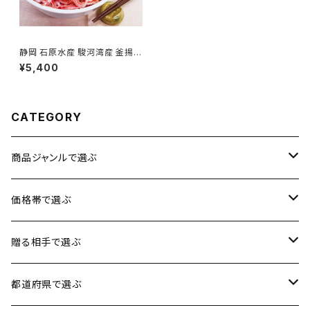
静岡 石原水産 駿河湾産 釜揚げ
桜えび＆しらすセット【送料無料】
¥5,400
【ギフト プレゼント 贈り物 贈答
品 誕生日 お祝い 内祝い 結婚
祝い 出産祝い 快気祝い 景品】
【父の日 お中元】
CATEGORY
商品ジャンルで選ぶ
お肉
価格帯で選ぶ
魚介類
1円〜3,500円
贈る相手で選ぶ
加工品
3,501円〜5,000円
男性に贈る
都道府県で選ぶ