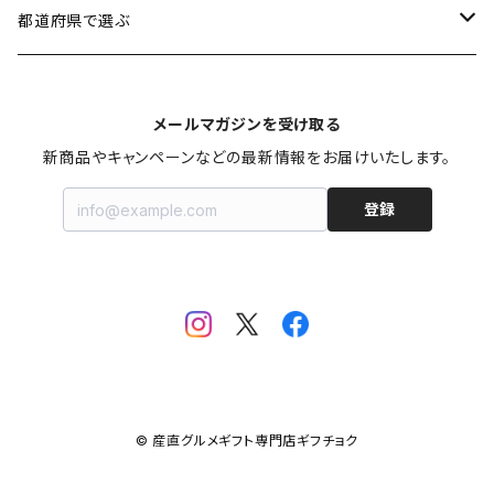
加工品
3,501円〜5,000円
男性に贈る
都道府県で選ぶ
スイーツ
5,001円〜8,000円
女性に贈る
北海道
メールマガジンを受け取る
お米・麺類・パン
8,001円〜10,000円
子供に贈る
秋田
新商品やキャンペーンなどの最新情報をお届けいたします。
登録
果物・野菜
10,001円〜30,000円
お年寄りに贈る
山形
お鍋
ファミリーに贈る
宮城
飲料
福島
カタログギフト
新潟
© 産直グルメギフト専門店ギフチョク
おせち料理
茨城