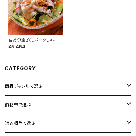
宮城 伊達ざくらポークしゃぶし
ゃぶ バラ肉／肩ロース 600g
¥5,454
【送料無料】【ギフト プレゼント
贈り物 贈答品 誕生日 お祝い
内祝い 結婚祝い 出産祝い 快気
祝い 景品】【父の日 お中元】
CATEGORY
商品ジャンルで選ぶ
お肉
価格帯で選ぶ
魚介類
1円〜3,500円
贈る相手で選ぶ