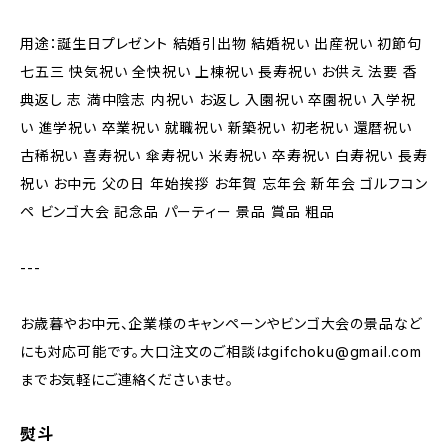
用途：誕生日プレゼント 結婚引出物 結婚祝い 出産祝い 初節句
七五三 快気祝い 全快祝い 上棟祝い 長寿祝い お供え 法要 香
典返し 志 満中陰志 内祝い お返し 入園祝い 卒園祝い 入学祝
い 進学祝い 卒業祝い 就職祝い 新築祝い 初老祝い 還暦祝い
古稀祝い 喜寿祝い 傘寿祝い 米寿祝い 卒寿祝い 白寿祝い 長寿
祝い お中元 父の日 年始挨拶 お年賀 忘年会 新年会 ゴルフコン
ペ ビンゴ大会 記念品 パーティー 景品 賞品 粗品
---
お歳暮やお中元、企業様のキャンペーンやビンゴ大会の景品など
にも対応可能です。大口注文のご相談は
gifchoku@gmail.com
までお気軽にご連絡くださいませ。
熨斗