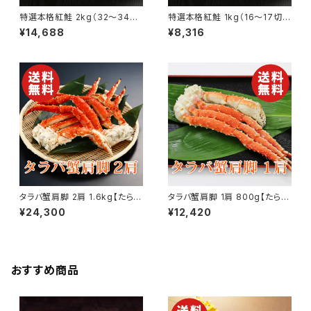
特選本格紅鮭 2kg（32〜34
特選本格紅鮭 1kg（16〜17切）
切） ロシア産 さけ サケ【送料無
ロシア産 さけ サケ【送料無料】
¥14,688
¥8,316
料】【ギフト プレゼント 贈り物 贈
【ギフト プレゼント 贈り物 贈答
答品 誕生日 お祝い 内祝い 結
品 誕生日 お祝い 内祝い 結婚
婚祝い 出産祝い 快気祝い 景
祝い 出産祝い 快気祝い 景品】
品】【父の日 お中元】
【父の日 お中元】
タラバ蟹肩脚 2肩 1.6kg【たらば
タラバ蟹肩脚 1肩 800g【たらば
蟹】【かに】【カニ】【送料無料】
蟹】【かに】【カニ】【送料無料】
¥24,300
¥12,420
【ギフト プレゼント 贈り物 贈答
【ギフト プレゼント 贈り物 贈答
品 誕生日 お祝い 内祝い 結婚
品 誕生日 お祝い 内祝い 結婚
祝い 出産祝い 快気祝い 景品】
祝い 出産祝い 快気祝い 景品】
【父の日 お中元】
【父の日 お中元】
おすすめ商品