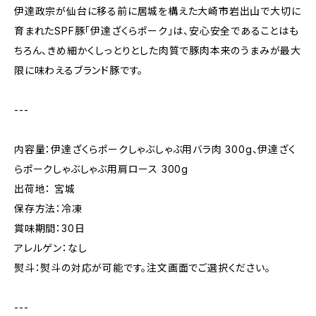
伊達政宗が仙台に移る前に居城を構えた大崎市岩出山で大切に
育まれたSPF豚「伊達ざくらポーク」は、安心安全であることはも
ちろん、きめ細かくしっとりとした肉質で豚肉本来のうまみが最大
限に味わえるブランド豚です。
---
内容量：伊達ざくらポークしゃぶしゃぶ用バラ肉 300g、伊達ざく
らポークしゃぶしゃぶ用肩ロース 300g
出荷地： 宮城
保存方法：冷凍
賞味期間：30日
アレルゲン：なし
熨斗：熨斗の対応が可能です。注文画面でご選択ください。
---