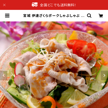
全国どこでも送料無料！
宮城 伊達ざくらポークしゃぶしゃぶ バ
ラ肉／肩ロース 600g【送料無料】
【ギフト プレゼント 贈り物 贈答品 誕
生日 お祝い 内祝い 結婚祝い 出産祝
い 快気祝い 景品】【父の日 お中元】 |
産直グルメギフト専門店ギフチョク