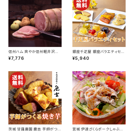
信州ハム 爽やか信州軽井沢熟
銀座千疋屋 銀座バラエティセッ
成ロースハム（木箱入り）【国産
ト 3種類【送料無料】【ギフト プ
¥7,776
¥5,940
豚肉使用】【長野県】【送料無料】
レゼント 贈り物 贈答品 誕生日
【ギフト プレゼント 贈り物 贈答
お祝い 内祝い 結婚祝い 出産祝
品 誕生日 お祝い 内祝い 結婚
い 快気祝い 景品】【父の日 お中
祝い 出産祝い 快気祝い 景品】
元】
【父の日 お中元】
茨城 甘藷農園 鹿吉 芋師がつく
宮城 伊達ざくらポークしゃぶし
る焼き芋 芋菱【和菓子】【送料無
ゃぶ バラ肉／肩ロース 600g