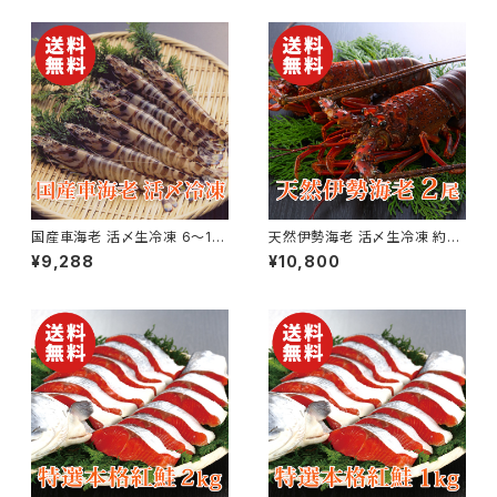
国産車海老 活〆生冷凍 6〜15
天然伊勢海老 活〆生冷凍 約3
尾×2パック 合計約500g【送料
00g×2尾【国産】【送料無料】
¥9,288
¥10,800
無料】【ギフト プレゼント 贈り物
【ギフト プレゼント 贈り物 贈答
贈答品 誕生日 お祝い 内祝い
品 誕生日 お祝い 内祝い 結婚
結婚祝い 出産祝い 快気祝い 景
祝い 出産祝い 快気祝い 景品】
品】【父の日 お中元】
【父の日 お中元】