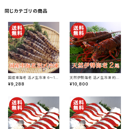
同じカテゴリの商品
国産車海老 活〆生冷凍 6〜15
天然伊勢海老 活〆生冷凍 約3
尾×2パック 合計約500g【送料
00g×2尾【国産】【送料無料】
¥9,288
¥10,800
無料】【ギフト プレゼント 贈り物
【ギフト プレゼント 贈り物 贈答
贈答品 誕生日 お祝い 内祝い
品 誕生日 お祝い 内祝い 結婚
結婚祝い 出産祝い 快気祝い 景
祝い 出産祝い 快気祝い 景品】
品】【父の日 お中元】
【父の日 お中元】