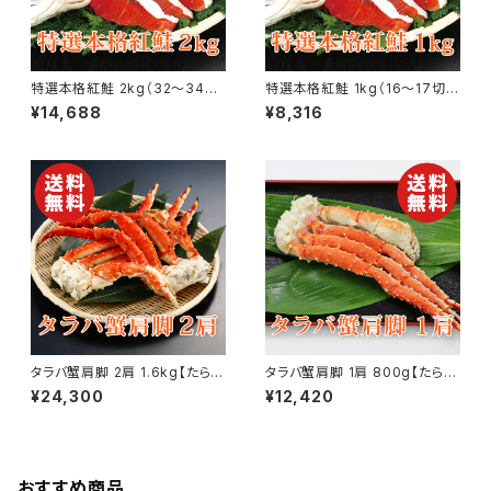
特選本格紅鮭 2kg（32〜34
特選本格紅鮭 1kg（16〜17切）
切） ロシア産 さけ サケ【送料無
ロシア産 さけ サケ【送料無料】
¥14,688
¥8,316
料】【ギフト プレゼント 贈り物 贈
【ギフト プレゼント 贈り物 贈答
答品 誕生日 お祝い 内祝い 結
品 誕生日 お祝い 内祝い 結婚
婚祝い 出産祝い 快気祝い 景
祝い 出産祝い 快気祝い 景品】
品】【父の日 お中元】
【父の日 お中元】
タラバ蟹肩脚 2肩 1.6kg【たらば
タラバ蟹肩脚 1肩 800g【たらば
蟹】【かに】【カニ】【送料無料】
蟹】【かに】【カニ】【送料無料】
¥24,300
¥12,420
【ギフト プレゼント 贈り物 贈答
【ギフト プレゼント 贈り物 贈答
品 誕生日 お祝い 内祝い 結婚
品 誕生日 お祝い 内祝い 結婚
祝い 出産祝い 快気祝い 景品】
祝い 出産祝い 快気祝い 景品】
【父の日 お中元】
【父の日 お中元】
おすすめ商品