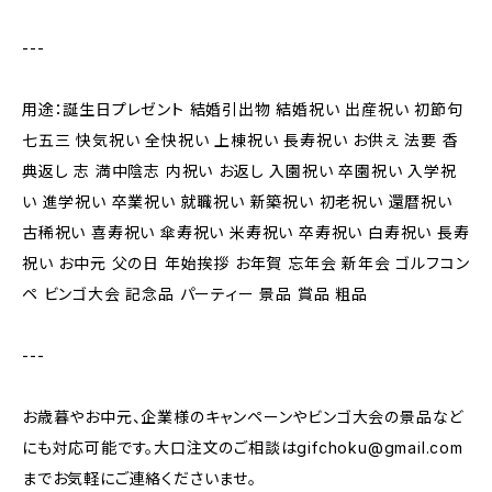
---
用途：誕生日プレゼント 結婚引出物 結婚祝い 出産祝い 初節句
七五三 快気祝い 全快祝い 上棟祝い 長寿祝い お供え 法要 香
典返し 志 満中陰志 内祝い お返し 入園祝い 卒園祝い 入学祝
い 進学祝い 卒業祝い 就職祝い 新築祝い 初老祝い 還暦祝い
古稀祝い 喜寿祝い 傘寿祝い 米寿祝い 卒寿祝い 白寿祝い 長寿
祝い お中元 父の日 年始挨拶 お年賀 忘年会 新年会 ゴルフコン
ペ ビンゴ大会 記念品 パーティー 景品 賞品 粗品
---
お歳暮やお中元、企業様のキャンペーンやビンゴ大会の景品など
にも対応可能です。大口注文のご相談は
gifchoku@gmail.com
までお気軽にご連絡くださいませ。