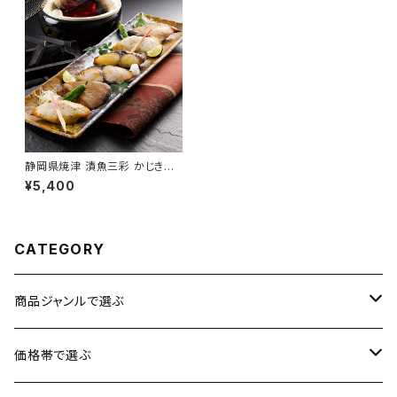
静岡県焼津 漬魚三彩 かじき鮪/
カマスサワラ/キハダマグロ 計1
¥5,400
0切【送料無料】【ギフト プレゼン
ト 贈り物 贈答品 誕生日 お祝い
内祝い 結婚祝い 出産祝い 快気
祝い 景品】【父の日 お中元】
CATEGORY
商品ジャンルで選ぶ
お肉
価格帯で選ぶ