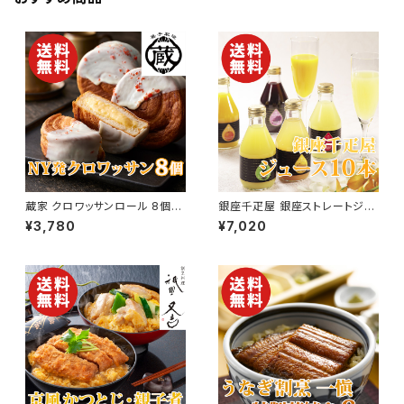
蔵家 クロワッサンロール 8個セ
銀座千疋屋 銀座ストレートジュ
ット【ニューヨーク発祥】【送料無
ース 10本入り【みかん・ぶどう・
¥3,780
¥7,020
料】【ギフト プレゼント 贈り物 贈
りんご】【送料無料】【ギフト プレ
答品 誕生日 お祝い 内祝い 結
ゼント 贈り物 贈答品 誕生日 お
婚祝い 出産祝い 快気祝い 景
祝い 内祝い 結婚祝い 出産祝い
品】【父の日 お中元】
快気祝い 景品】【父の日 お中
元】