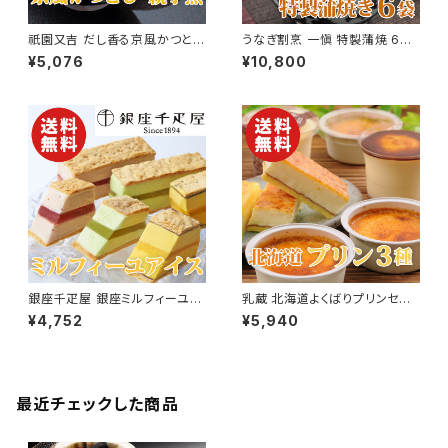
祇園又吉 だし香る京風かつと
うなぎ割烹 一愼 特製蒲焼 6袋
じ・親子煮【京都】【送料無料】
入り【鰻】【愛知】【送料無料】【ギ
¥5,076
¥10,800
【ギフト プレゼント 贈り物 贈答
フト プレゼント 贈り物 贈答品
品 誕生日 お祝い 内祝い 結婚
誕生日 お祝い 内祝い 結婚祝い
祝い 出産祝い 快気祝い 景品】
出産祝い 快気祝い 景品】【父の
【父の日 お中元】
日 お中元】
銀座千疋屋 銀座ミルフィーユア
乳蔵 北海道よくばりプリンセット
イス 計9個入り【送料無料】【ギ
3種類【送料無料】【ギフト プレ
¥4,752
¥5,940
フト プレゼント 贈り物 贈答品
ゼント 贈り物 贈答品 誕生日 お
誕生日 お祝い 内祝い 結婚祝い
祝い 内祝い 結婚祝い 出産祝い
出産祝い 快気祝い 景品】【父の
快気祝い 景品】【父の日 お中
日 お中元】
元】
最近チェックした商品