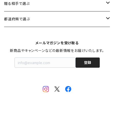
魚介類
1円〜3,500円
贈る相手で選ぶ
加工品
3,501円〜5,000円
男性に贈る
都道府県で選ぶ
スイーツ
5,001円〜8,000円
女性に贈る
北海道
メールマガジンを受け取る
お米・麺類・パン
8,001円〜10,000円
子供に贈る
秋田
新商品やキャンペーンなどの最新情報をお届けいたします。
登録
果物・野菜
10,001円〜30,000円
お年寄りに贈る
山形
お鍋
ファミリーに贈る
宮城
飲料
福島
カタログギフト
新潟