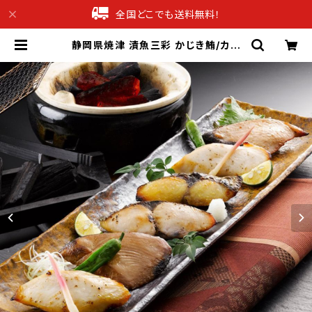
全国どこでも送料無料！
静岡県焼津 漬魚三彩 かじき鮪/カマ
スサワラ/キハダマグロ 計10切【送料
無料】【ギフト プレゼント 贈り物 贈答
品 誕生日 お祝い 内祝い 結婚祝い 出
産祝い 快気祝い 景品】【父の日 お中
元】 | 産直グルメギフト専門店ギフチ
ョク