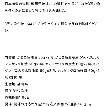
日本有数の港町・静岡県焼津。この港町で水揚げされた3種の魚
を各々の魚にあった味に漬け込みました。
3種の魚が持つ美味しさを引き立てる漬魚を是非御賞味くださ
い。
---
内容量：かじき鮪粕漬 55g×2切、かじき鮪西京漬 55g×2切、カ
マスサワラ粕漬 60g×1切、カマスサワラ西京漬 60g×2切、キハ
ダマグロみりん醤油漬 60g×2切、キハダマグロ味噌漬 60g×1
切（計10切）
生産地：静岡県
保存方法：冷凍
賞味期間： 60日
熨斗：熨斗の対応が可能です。注文画面でご選択ください。