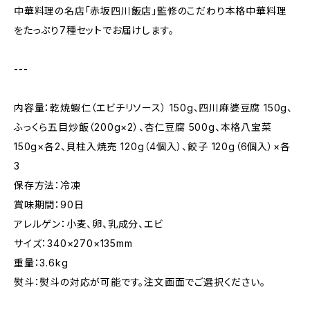
中華料理の名店「赤坂四川飯店」監修のこだわり本格中華料理
をたっぷり7種セットでお届けします。
---
内容量：乾焼蝦仁（エビチリソース） 150g、四川麻婆豆腐 150g、
ふっくら五目炒飯（200g×2）、杏仁豆腐 500g、本格八宝菜
150g×各2、貝柱入焼売 120g（4個入）、餃子 120g（6個入）×各
3
保存方法：冷凍
賞味期間：90日
アレルゲン：小麦、卵、乳成分、エビ
サイズ：340×270×135mm
重量：3.6kg
熨斗：熨斗の対応が可能です。注文画面でご選択ください。