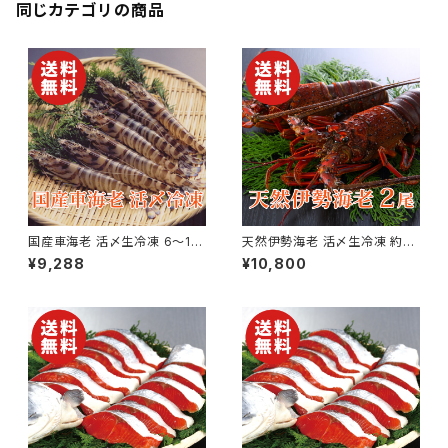
同じカテゴリの商品
国産車海老 活〆生冷凍 6〜15
天然伊勢海老 活〆生冷凍 約3
尾×2パック 合計約500g【送料
00g×2尾【国産】【送料無料】
¥9,288
¥10,800
無料】【ギフト プレゼント 贈り物
【ギフト プレゼント 贈り物 贈答
贈答品 誕生日 お祝い 内祝い
品 誕生日 お祝い 内祝い 結婚
結婚祝い 出産祝い 快気祝い 景
祝い 出産祝い 快気祝い 景品】
品】【父の日 お中元】
【父の日 お中元】