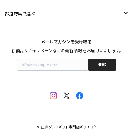
加工品
3,501円〜5,000円
男性に贈る
都道府県で選ぶ
スイーツ
5,001円〜8,000円
女性に贈る
北海道
メールマガジンを受け取る
お米・麺類・パン
8,001円〜10,000円
子供に贈る
秋田
新商品やキャンペーンなどの最新情報をお届けいたします。
登録
果物・野菜
10,001円〜30,000円
お年寄りに贈る
山形
お鍋
ファミリーに贈る
宮城
飲料
福島
カタログギフト
新潟
© 産直グルメギフト専門店ギフチョク