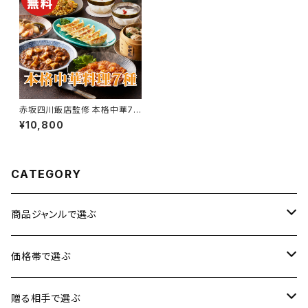
赤坂四川飯店監修 本格中華7
種セット（エビチリ・焼売・餃子な
¥10,800
ど）【東京】【送料無料】【ギフト プ
レゼント 贈り物 贈答品 誕生日
お祝い 内祝い 結婚祝い 出産祝
い 快気祝い 景品】【父の日 お中
元】
CATEGORY
商品ジャンルで選ぶ
お肉
価格帯で選ぶ
魚介類
1円〜3,500円
贈る相手で選ぶ