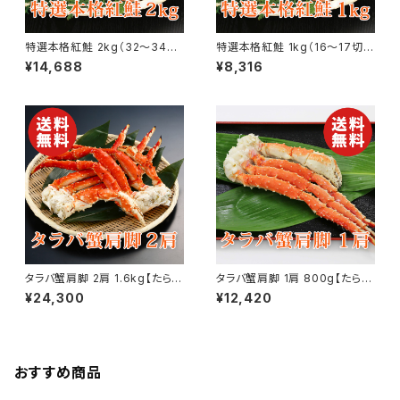
特選本格紅鮭 2kg（32〜34
特選本格紅鮭 1kg（16〜17切）
切） ロシア産 さけ サケ【送料無
ロシア産 さけ サケ【送料無料】
¥14,688
¥8,316
料】【ギフト プレゼント 贈り物 贈
【ギフト プレゼント 贈り物 贈答
答品 誕生日 お祝い 内祝い 結
品 誕生日 お祝い 内祝い 結婚
婚祝い 出産祝い 快気祝い 景
祝い 出産祝い 快気祝い 景品】
品】【父の日 お中元】
【父の日 お中元】
タラバ蟹肩脚 2肩 1.6kg【たらば
タラバ蟹肩脚 1肩 800g【たらば
蟹】【かに】【カニ】【送料無料】
蟹】【かに】【カニ】【送料無料】
¥24,300
¥12,420
【ギフト プレゼント 贈り物 贈答
【ギフト プレゼント 贈り物 贈答
品 誕生日 お祝い 内祝い 結婚
品 誕生日 お祝い 内祝い 結婚
祝い 出産祝い 快気祝い 景品】
祝い 出産祝い 快気祝い 景品】
【父の日 お中元】
【父の日 お中元】
おすすめ商品