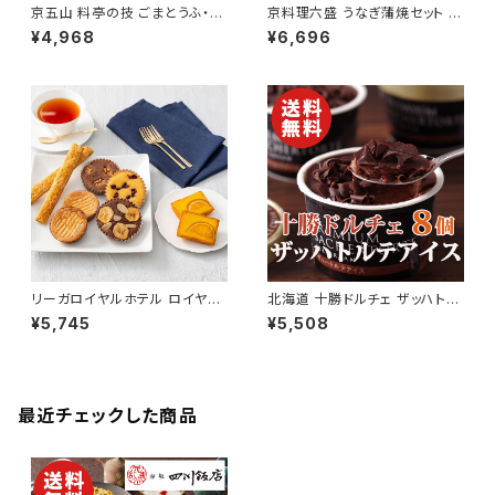
京五山 料亭の技 ごまとうふ・湯
京料理六盛 うなぎ蒲焼セット 3
葉どうふセット【京都】【送料無
食入り【鰻】【京都】【送料無料】
¥4,968
¥6,696
料】【ギフト プレゼント 贈り物 贈
【ギフト プレゼント 贈り物 贈答
答品 誕生日 お祝い 内祝い 結
品 誕生日 お祝い 内祝い 結婚
婚祝い 出産祝い 快気祝い 景
祝い 出産祝い 快気祝い 景品】
品】【父の日 お中元】
【父の日 お中元】
リーガロイヤルホテル ロイヤ
北海道 十勝ドルチェ ザッハトル
ル・ガトー・アンサンブル 20個
テアイス 8個入り【チョコレート】
¥5,745
¥5,508
【焼き菓子詰合せ】【送料無料】
【送料無料】【ギフト プレゼント
【ギフト プレゼント 贈り物 贈答
贈り物 贈答品 誕生日 お祝い
品 誕生日 お祝い 内祝い 結婚
内祝い 結婚祝い 出産祝い 快気
祝い 出産祝い 快気祝い 景品】
祝い 景品】【父の日 お中元】
【父の日 お中元】
最近チェックした商品