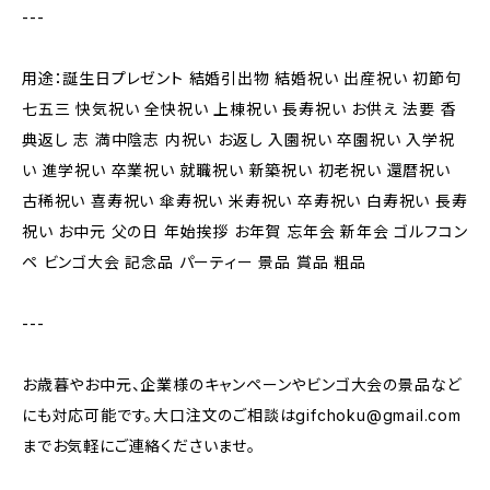
---
用途：誕生日プレゼント 結婚引出物 結婚祝い 出産祝い 初節句
七五三 快気祝い 全快祝い 上棟祝い 長寿祝い お供え 法要 香
典返し 志 満中陰志 内祝い お返し 入園祝い 卒園祝い 入学祝
い 進学祝い 卒業祝い 就職祝い 新築祝い 初老祝い 還暦祝い
古稀祝い 喜寿祝い 傘寿祝い 米寿祝い 卒寿祝い 白寿祝い 長寿
祝い お中元 父の日 年始挨拶 お年賀 忘年会 新年会 ゴルフコン
ペ ビンゴ大会 記念品 パーティー 景品 賞品 粗品
---
お歳暮やお中元、企業様のキャンペーンやビンゴ大会の景品など
にも対応可能です。大口注文のご相談は
gifchoku@gmail.com
までお気軽にご連絡くださいませ。