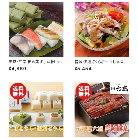
奈良・平宗 柿の葉ずし4種セット
宮城 伊達ざくらポークしゃぶし
（鯖・鮭・穴子・海老）【創業160
ゃぶ バラ肉／肩ロース 600g
¥4,860
¥5,454
余年】【送料無料】【ギフト プレゼ
【送料無料】【ギフト プレゼント
ント 贈り物 贈答品 誕生日 お祝
贈り物 贈答品 誕生日 お祝い
い 内祝い 結婚祝い 出産祝い 快
内祝い 結婚祝い 出産祝い 快気
気祝い 景品】【父の日 お中元】
祝い 景品】【父の日 お中元】