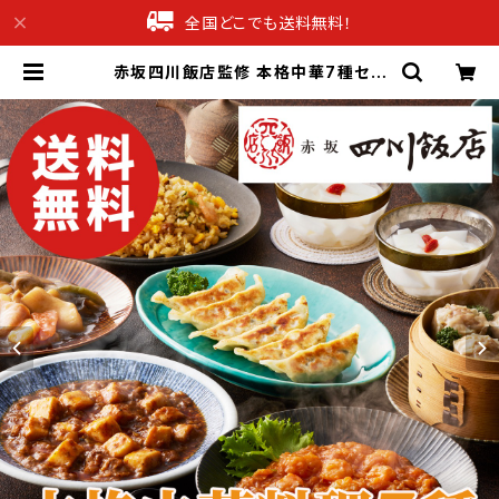
全国どこでも送料無料！
赤坂四川飯店監修 本格中華7種セッ
ト（エビチリ・焼売・餃子など）【東京】
【送料無料】【ギフト プレゼント 贈り物
贈答品 誕生日 お祝い 内祝い 結婚祝
い 出産祝い 快気祝い 景品】【父の日
お中元】 | 産直グルメギフト専門店ギ
フチョク