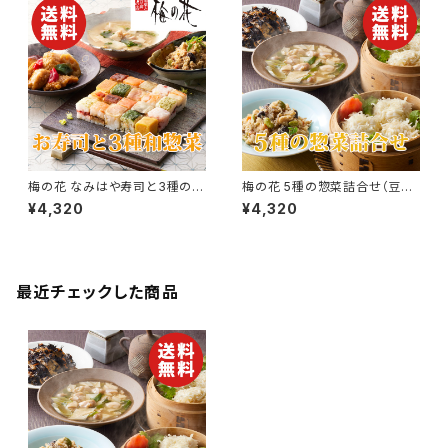
婚祝い 出産祝い 快気祝い 景
い 快気祝い 景品】【父の日 お中
品】【父の日 お中元】
元】
梅の花 なみはや寿司と3種の和
梅の花 5種の惣菜詰合せ（豆腐
惣菜セット【送料無料】【ギフト プ
しゅうまい他）【送料無料】【ギフ
¥4,320
¥4,320
レゼント 贈り物 贈答品 誕生日
ト プレゼント 贈り物 贈答品 誕
お祝い 内祝い 結婚祝い 出産祝
生日 お祝い 内祝い 結婚祝い
い 快気祝い 景品】【父の日 お中
出産祝い 快気祝い 景品】【父の
元】
日 お中元】
最近チェックした商品