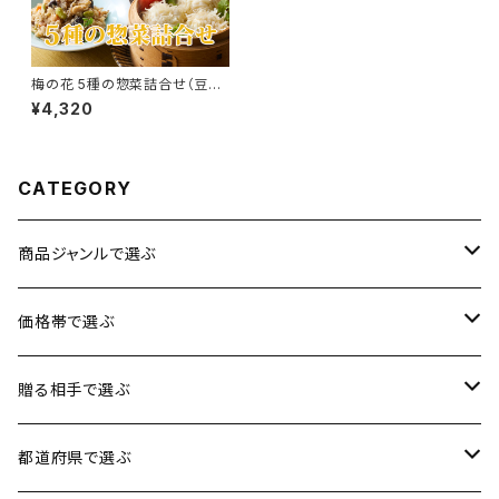
梅の花 5種の惣菜詰合せ（豆腐
しゅうまい他）【送料無料】【ギフ
¥4,320
ト プレゼント 贈り物 贈答品 誕
生日 お祝い 内祝い 結婚祝い
出産祝い 快気祝い 景品】【父の
日 お中元】
CATEGORY
商品ジャンルで選ぶ
お肉
価格帯で選ぶ
魚介類
1円〜3,500円
贈る相手で選ぶ
加工品
3,501円〜5,000円
男性に贈る
都道府県で選ぶ