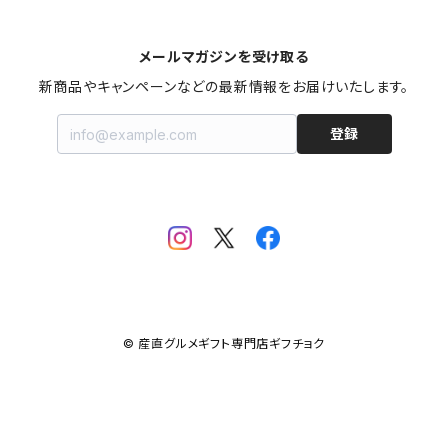
スイーツ
5,001円〜8,000円
女性に贈る
北海道
メールマガジンを受け取る
お米・麺類・パン
8,001円〜10,000円
子供に贈る
秋田
新商品やキャンペーンなどの最新情報をお届けいたします。
登録
果物・野菜
10,001円〜30,000円
お年寄りに贈る
山形
お鍋
ファミリーに贈る
宮城
飲料
福島
カタログギフト
新潟
© 産直グルメギフト専門店ギフチョク
おせち料理
茨城