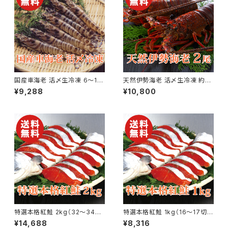
国産車海老 活〆生冷凍 6〜15
天然伊勢海老 活〆生冷凍 約3
尾×2パック 合計約500g【送料
00g×2尾【国産】【送料無料】
¥9,288
¥10,800
無料】【ギフト プレゼント 贈り物
【ギフト プレゼント 贈り物 贈答
贈答品 誕生日 お祝い 内祝い
品 誕生日 お祝い 内祝い 結婚
結婚祝い 出産祝い 快気祝い 景
祝い 出産祝い 快気祝い 景品】
品】【父の日 お中元】
【父の日 お中元】
特選本格紅鮭 2kg（32〜34
特選本格紅鮭 1kg（16〜17切）
切） ロシア産 さけ サケ【送料無
ロシア産 さけ サケ【送料無料】
¥14,688
¥8,316
料】【ギフト プレゼント 贈り物 贈
【ギフト プレゼント 贈り物 贈答