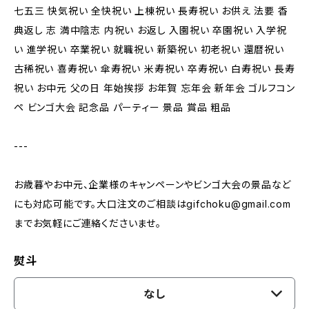
七五三 快気祝い 全快祝い 上棟祝い 長寿祝い お供え 法要 香
典返し 志 満中陰志 内祝い お返し 入園祝い 卒園祝い 入学祝
い 進学祝い 卒業祝い 就職祝い 新築祝い 初老祝い 還暦祝い
古稀祝い 喜寿祝い 傘寿祝い 米寿祝い 卒寿祝い 白寿祝い 長寿
祝い お中元 父の日 年始挨拶 お年賀 忘年会 新年会 ゴルフコン
ペ ビンゴ大会 記念品 パーティー 景品 賞品 粗品
---
お歳暮やお中元、企業様のキャンペーンやビンゴ大会の景品など
にも対応可能です。大口注文のご相談は
gifchoku@gmail.com
までお気軽にご連絡くださいませ。
熨斗
なし