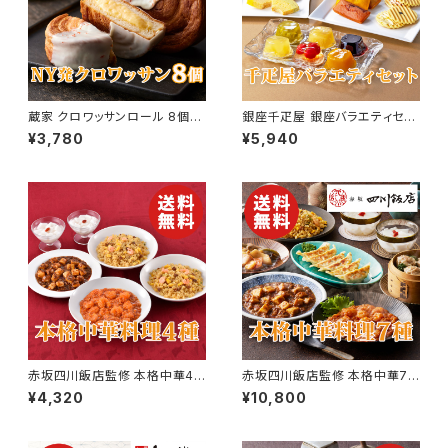
蔵家 クロワッサンロール 8個セ
銀座千疋屋 銀座バラエティセッ
ット【ニューヨーク発祥】【送料無
ト 3種類【送料無料】【ギフト プ
¥3,780
¥5,940
料】【ギフト プレゼント 贈り物 贈
レゼント 贈り物 贈答品 誕生日
答品 誕生日 お祝い 内祝い 結
お祝い 内祝い 結婚祝い 出産祝
婚祝い 出産祝い 快気祝い 景
い 快気祝い 景品】【父の日 お中
品】【父の日 お中元】
元】
赤坂四川飯店監修 本格中華4
赤坂四川飯店監修 本格中華7
種セット（エビチリ・麻婆豆腐・炒
種セット（エビチリ・焼売・餃子な
¥4,320
¥10,800
飯・杏仁豆腐）【東京】【送料無
ど）【東京】【送料無料】【ギフト プ
料】【ギフト プレゼント 贈り物 贈
レゼント 贈り物 贈答品 誕生日
答品 誕生日 お祝い 内祝い 結
お祝い 内祝い 結婚祝い 出産祝