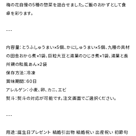
梅の花自慢の5種の惣菜を詰合せました。ご飯のおかずとして食
卓を彩ります。
---
内容量：とうふしゅうまい×5個、かにしゅうまい×5個、九種の具材
の田舎おから煮×1袋、巨粒大豆と湯葉のひじき煮×1袋、湯葉と長
州鶏の和風あん×2袋
保存方法：冷凍
賞味期間：60日
アレルゲン：小麦、卵、カニ、エビ
熨斗：熨斗の対応が可能です。注文画面でご選択ください。
---
用途：誕生日プレゼント 結婚引出物 結婚祝い 出産祝い 初節句