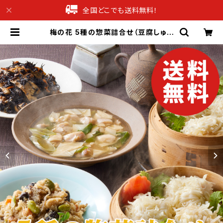
全国どこでも送料無料！
梅の花 5種の惣菜詰合せ（豆腐しゅう
まい他）【送料無料】【ギフト プレゼン
ト 贈り物 贈答品 誕生日 お祝い 内祝
い 結婚祝い 出産祝い 快気祝い 景
品】【父の日 お中元】 | 産直グルメギ
フト専門店ギフチョク